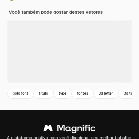
Você também pode gostar destes vetores
bold font
titulo
type
fontes
3d letter
3d texto
A plataforma criativa para você direcionar seu melhor trabalho.