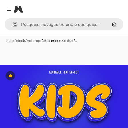
Magnific
Close menu
Pesqui
Início
/
stock
/
Vetores
/
Estilo moderno de ef…
Premium