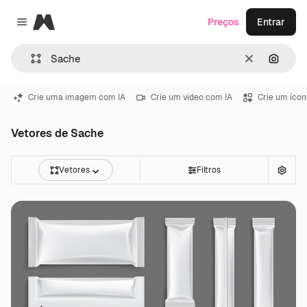
Magnific
Preços
Entrar
Close menu
Limpar
Pesqui
Crie uma imagem com IA
Crie um vídeo com IA
Crie um ícon
Vetores de Sache
Vetores
Filtros