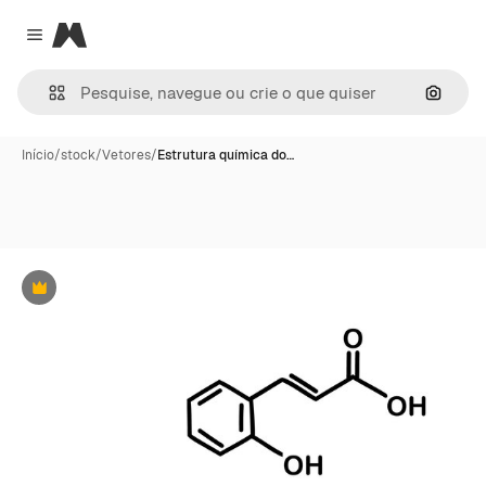
Magnific
Close menu
Pesqui
Início
/
stock
/
Vetores
/
Estrutura química do…
Premium