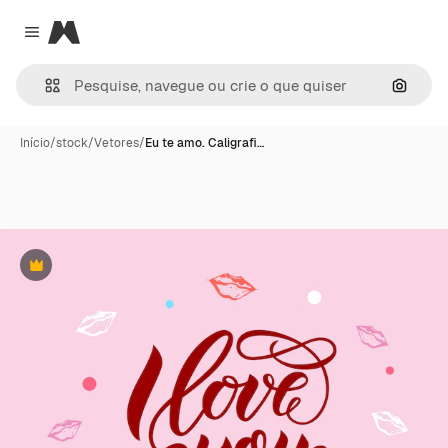
Magnific
Close menu
Pesqui
Início
/
stock
/
Vetores
/
Eu te amo. Caligrafi…
Premium