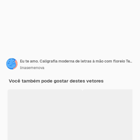
Eu te amo. Caligrafia moderna de letras à mão com floreio Texto de dia dos namorados de vetor Citação romântica para cartões de saudação de design, tatuagem, convites de férias, impressão, banner,
linasemenova
Você também pode gostar destes vetores