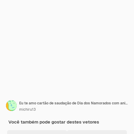
Eu te amo cartão de saudação de Dia dos Namorados com animal herói bonito com olhos bonitos expressivo
michiru13
Você também pode gostar destes vetores