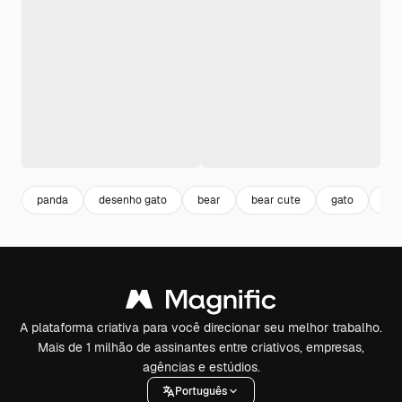
panda
desenho gato
bear
bear cute
gato
hi
A plataforma criativa para você direcionar seu melhor trabalho.
Mais de 1 milhão de assinantes entre criativos, empresas,
agências e estúdios.
Português