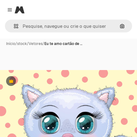
Magnific
Close menu
Pesqui
Início
/
stock
/
Vetores
/
Eu te amo cartão de …
Premium