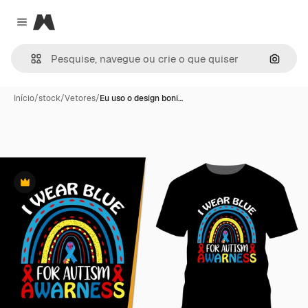
Magnific
Close menu
Pesqui
Início
/
stock
/
Vetores
/
Eu uso o design boni…
Premium