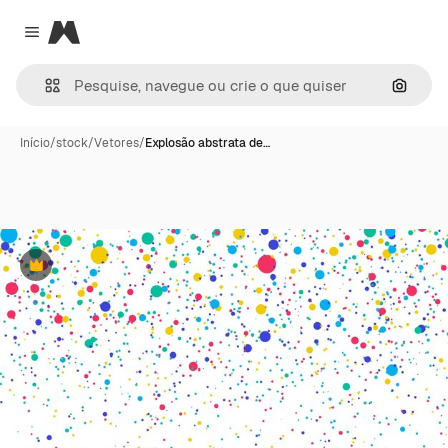
Magnific
Close menu
Pesqui
Início
/
stock
/
Vetores
/
Explosão abstrata de…
Premium