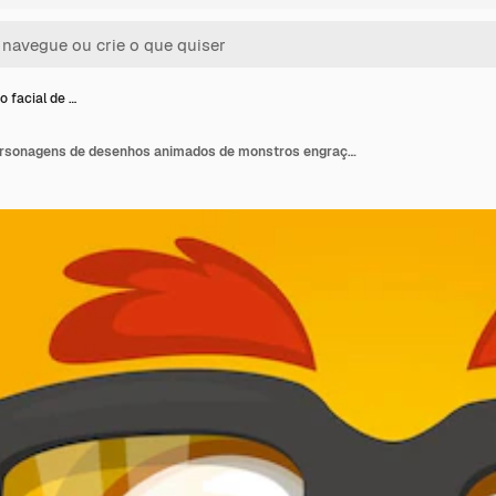
o facial de …
Expressão facial de personagens de desenhos animados de monstros engraçados Ilustração de criatura bonita e feliz