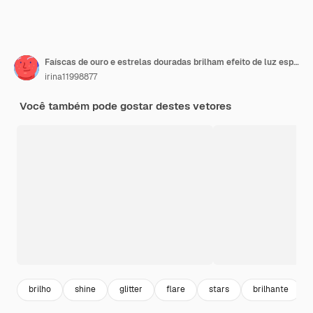
Faíscas de ouro e estrelas douradas brilham efeito de luz especial. Brilhos em fundo transparente. Poeira
irina11998877
Você também pode gostar destes vetores
brilho
shine
glitter
flare
stars
brilhante