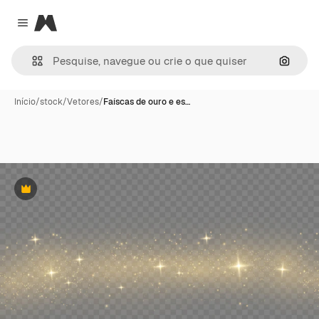
Magnific
Close menu
Pesqui
Início
/
stock
/
Vetores
/
Faíscas de ouro e es…
Premium