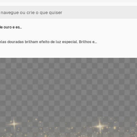
de ouro e es…
Faíscas de ouro e estrelas douradas brilham efeito de luz especial. Brilhos em fundo transparente.