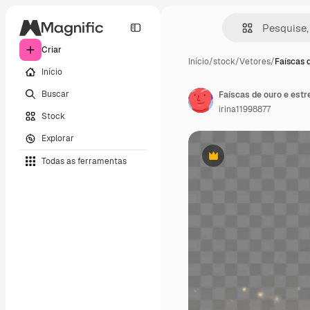
Criar
Início
/
stock
/
Vetores
/
Faíscas 
Início
Buscar
irina11998877
Stock
Explorar
Todas as ferramentas
Premium