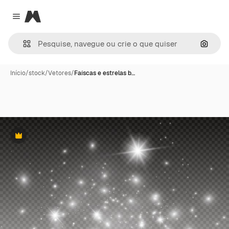
Magnific
Close menu
Pesqui
Início
/
stock
/
Vetores
/
Faíscas e estrelas b…
Premium