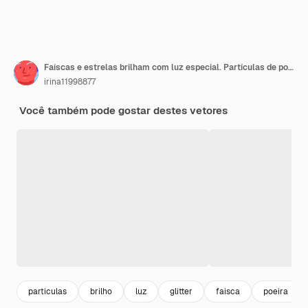
Faíscas e estrelas brilham com luz especial. Partículas de poeira mágica cintilante.
irina11998877
Você também pode gostar destes vetores
particulas
brilho
luz
glitter
faisca
poeira