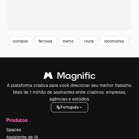
comboio
ferrovia
metro
route
locomotiva
tr
A plataforma criativa para você direcionar seu melhor trabalho.
Mais de 1 milhão de assinantes entre criativos, empresas,
agências e estúdios.
Português
Produtos
Spaces
Assistente de IA