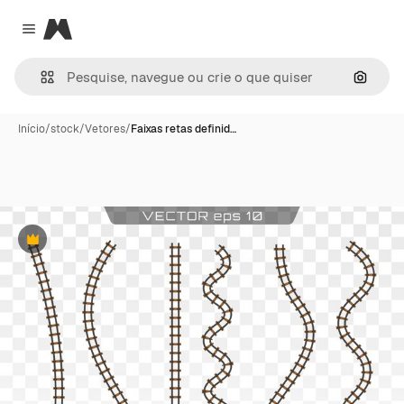
Magnific
Close menu
Pesqui
Início
/
stock
/
Vetores
/
Faixas retas definid…
Premium