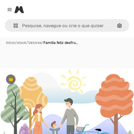
Magnific
Close menu
Pesqui
Início
/
stock
/
Vetores
/
Família feliz desfru…
Premium