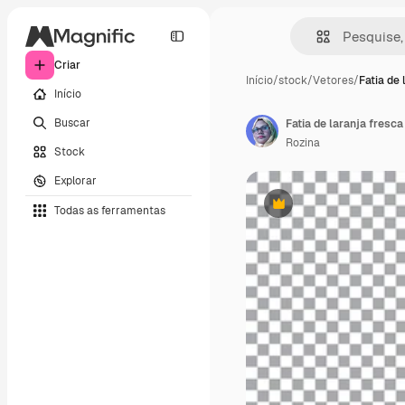
Criar
Início
/
stock
/
Vetores
/
Fatia de 
Início
Buscar
Fatia de laranja fresc
Rozina
Stock
Explorar
Todas as ferramentas
Premium