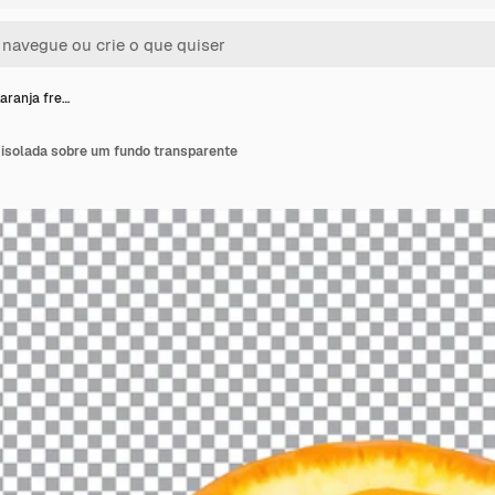
laranja fre…
a isolada sobre um fundo transparente