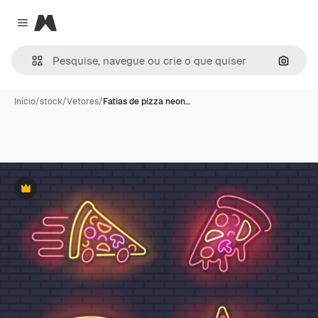
Magnific
Close menu
Pesqui
Início
/
stock
/
Vetores
/
Fatias de pizza neon…
Premium