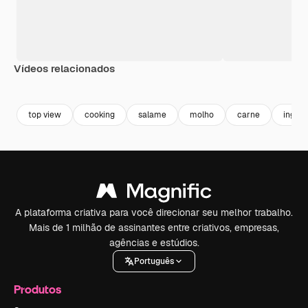
Vídeos relacionados
Premium
Premium
Premium
Premium
top view
cooking
salame
molho
carne
ingred
A plataforma criativa para você direcionar seu melhor trabalho.
Mais de 1 milhão de assinantes entre criativos, empresas,
agências e estúdios.
Português
Produtos