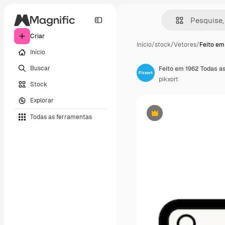
Criar
Início
/
stock
/
Vetores
/
Feito em
Início
Buscar
pikxort
Stock
Explorar
Todas as ferramentas
Premium