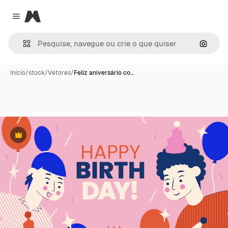
Magnific
Close menu
Pesqui
Início
/
stock
/
Vetores
/
Feliz aniversário co…
Premium