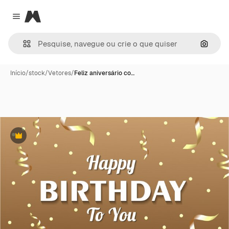
Magnific
Close menu
Pesqui
Início
/
stock
/
Vetores
/
Feliz aniversário co…
Premium