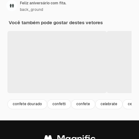
Feliz aniversário com fita.
back_ground
Você também pode gostar destes vetores
confete dourado
confetti
confete
celebrate
celeb