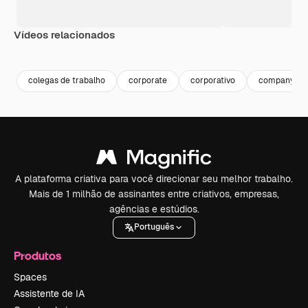
Vídeos relacionados
Premium
Premium
Gerado por IA
colegas de trabalho
corporate
corporativo
company
A plataforma criativa para você direcionar seu melhor trabalho.
Mais de 1 milhão de assinantes entre criativos, empresas,
agências e estúdios.
Português
Produtos
Spaces
Assistente de IA