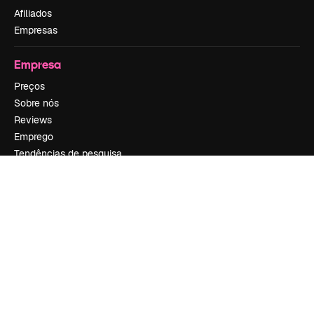
Afiliados
Empresas
Empresa
Preços
Sobre nós
Reviews
Emprego
Tendências de pesquisa
Blog
Eventos
Slidesgo
Vender conteúdo
Sala de imprensa
Procurando por magnific.ai?
Siga-nos
Suporte ao cliente