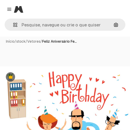
Magnific
Close menu
Pesqui
Início
/
stock
/
Vetores
/
Feliz Aniversário Fe…
Premium