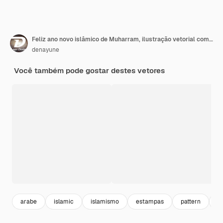
Feliz ano novo islâmico de Muharram, ilustração vetorial com modelos de plano de fundo para crianças muçulmanas
denayune
Você também pode gostar destes vetores
arabe
islamic
islamismo
estampas
pattern
c