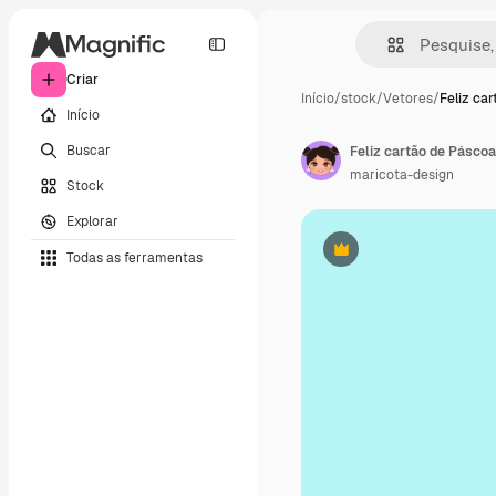
Criar
Início
/
stock
/
Vetores
/
Feliz ca
Início
Buscar
Feliz cartão de Páscoa
maricota-design
Stock
Explorar
Todas as ferramentas
Premium