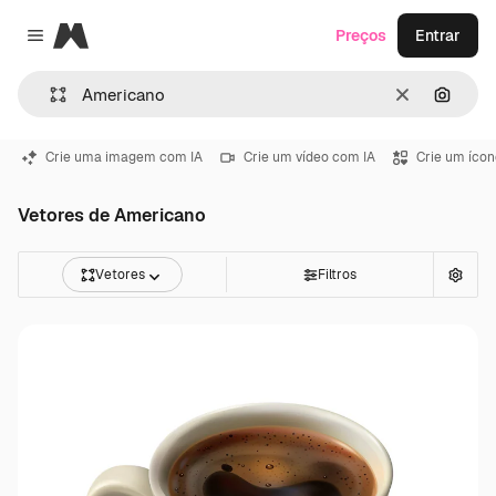
Magnific
Preços
Entrar
Close menu
Limpar
Pesqui
Crie uma imagem com IA
Crie um vídeo com IA
Crie um ícon
Vetores de Americano
Vetores
Filtros