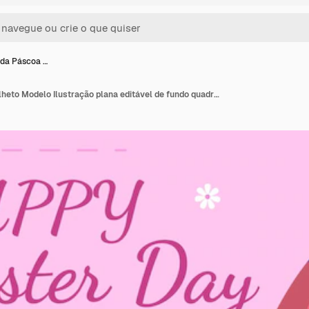
a da Páscoa …
Feliz Dia da Páscoa Folheto Modelo Ilustração plana editável de fundo quadrado para mídias sociais