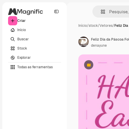
Criar
Início
/
stock
/
Vetores
/
Feliz Di
Início
Buscar
denayune
Stock
Explorar
Todas as ferramentas
Premium