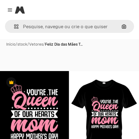
Magnific
Close menu
Pesqui
Início
/
stock
/
Vetores
/
Feliz Dia das Mães T…
Premium