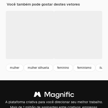
Você também pode gostar destes vetores
mulher
mulher silhueta
feminino
feminismo
ilustr
A plataforma criativa para você direcionar seu melhor trabalho.
Mais de 1 milhão de assinantes entre criativos, empresas,