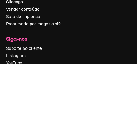
Slidesgo
Vender conteúdo
Sala de imprensa
Procurando por magnific.ai?
Siga-nos
Suporte ao cliente
Instagram
YouTube
LinkedIn
TikTok
Discord
X
Reddit
Copyright © 2010-
2026
Freepik Company S.L.U.
Todos os direitos
reservados
.