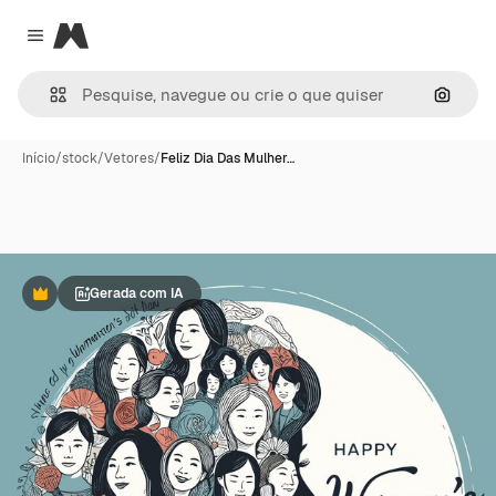
Magnific
Close menu
Pesqui
Início
/
stock
/
Vetores
/
Feliz Dia Das Mulher…
Gerada com IA
Premium