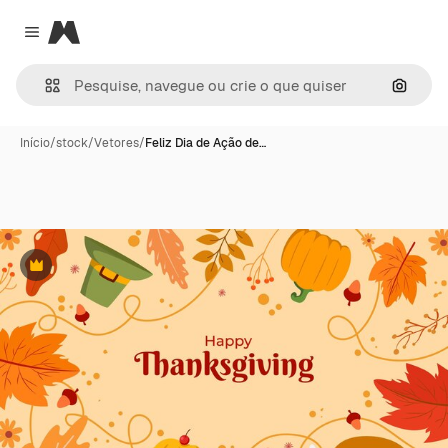
Magnific
Close menu
Pesqui
Início
/
stock
/
Vetores
/
Feliz Dia de Ação de…
Premium