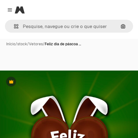
Magnific
Close menu
Pesqui
Início
/
stock
/
Vetores
/
Feliz dia de páscoa …
Premium