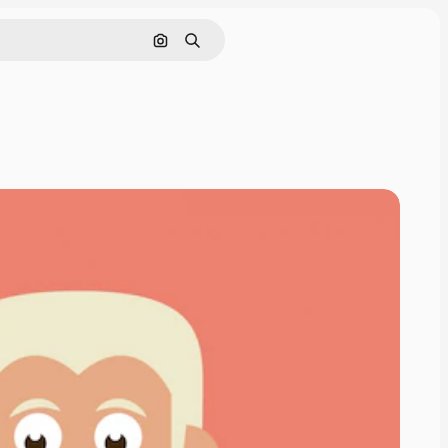
Pesquisar por imagem
Buscar