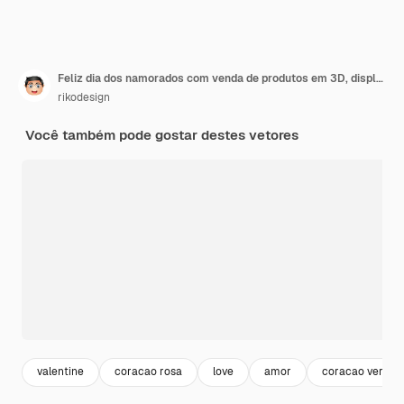
Feliz dia dos namorados com venda de produtos em 3D, display rosa pódio com coração ou amor realista
rikodesign
Você também pode gostar destes vetores
valentine
coracao rosa
love
amor
coracao vermel