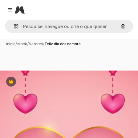
Magnific
Close menu
Pesqui
Início
/
stock
/
Vetores
/
Feliz dia dos namora…
Premium