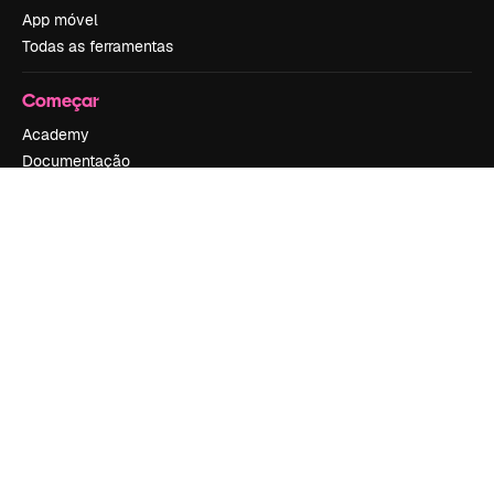
App móvel
Todas as ferramentas
Começar
Academy
Documentação
Atendimento
Termos e condições
Política de privacidade
Originais
New
Política de cookies
Central de confiabilidade
Afiliados
Empresas
Empresa
Preços
Sobre nós