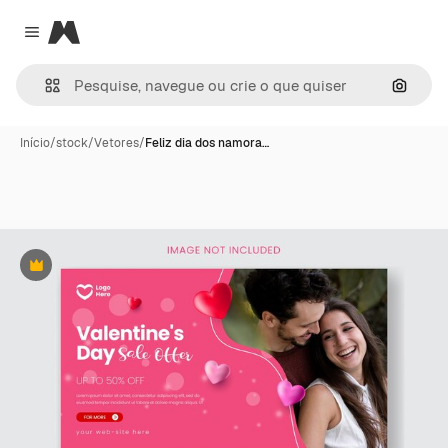
Magnific
Close menu
Pesqui
Início
/
stock
/
Vetores
/
Feliz dia dos namora…
Premium