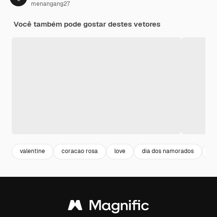
menangang27
Você também pode gostar destes vetores
valentine
coracao rosa
love
dia dos namorados
a