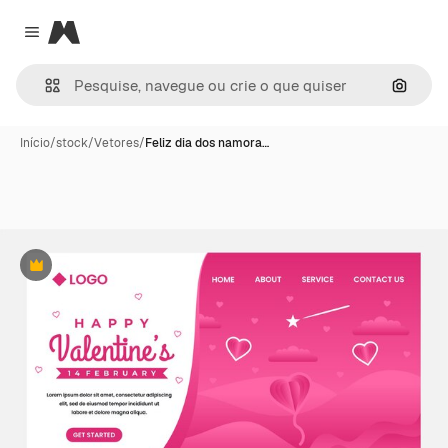
Magnific
Close menu
Pesqui
Início
/
stock
/
Vetores
/
Feliz dia dos namora…
Premium