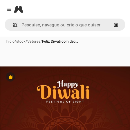
Magnific
Close menu
Pesqui
Início
/
stock
/
Vetores
/
Feliz Diwali com dec…
Premium