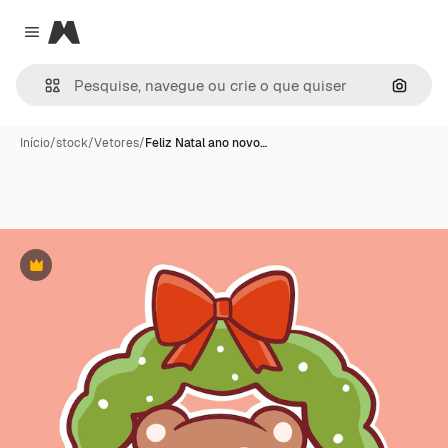
Magnific
Close menu
Pesqui
Início
/
stock
/
Vetores
/
Feliz Natal ano novo…
Premium