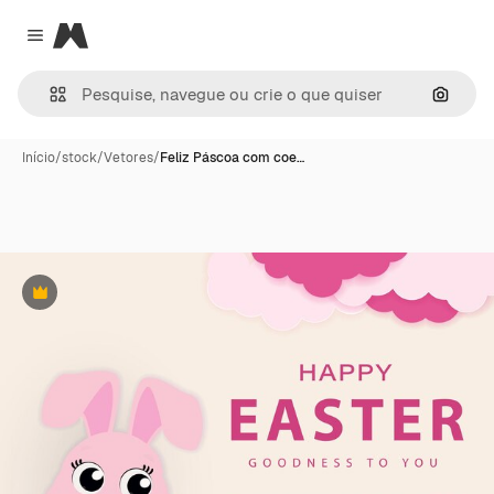
Magnific
Close menu
Pesqui
Início
/
stock
/
Vetores
/
Feliz Páscoa com coe…
Premium