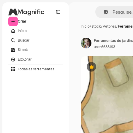
Criar
Início
/
stock
/
Vetores
/
Ferramen
Início
Buscar
user6633193
Stock
Explorar
Todas as ferramentas
Premium