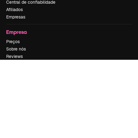
Central de confiabilidade
Afiliados
Empresas
Empresa
Preços
Sobre nós
Reviews
Emprego
Tendências de pesquisa
Blog
Eventos
Slidesgo
Vender conteúdo
Sala de imprensa
Procurando por magnific.ai?
Siga-nos