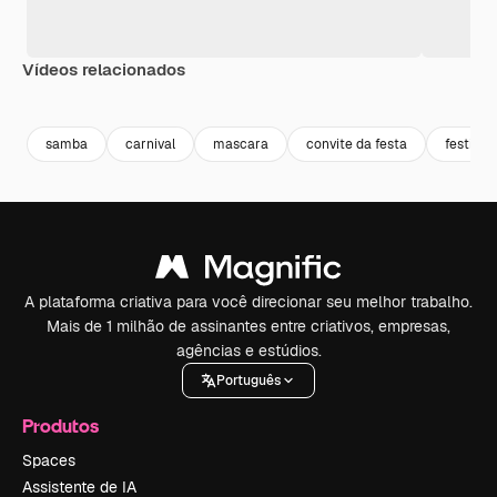
Vídeos relacionados
Premium
Premium
Gerado por IA
Premium
Premium
Gerado por 
samba
carnival
mascara
convite da festa
festival
A plataforma criativa para você direcionar seu melhor trabalho.
Mais de 1 milhão de assinantes entre criativos, empresas,
agências e estúdios.
Português
Produtos
Spaces
Assistente de IA