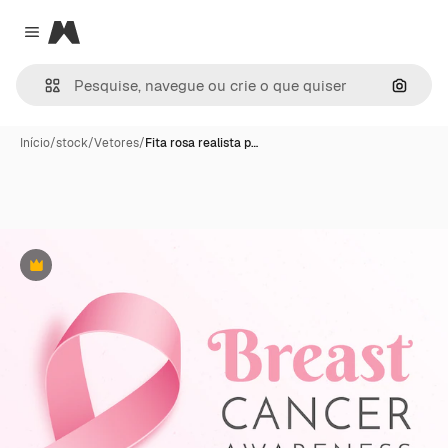
Magnific
Close menu
Pesqui
Início
/
stock
/
Vetores
/
Fita rosa realista p…
Premium