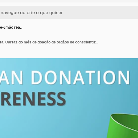
de-limão rea…
Fita verde-limão realista. Cartaz do mês de doação de órgãos de conscientização. Ilustração vetorial. Conceito de solidariedade do dia mundial de doação de órgãos. Símbolo da doença do cal, doenças mitocondriais, nanismo.