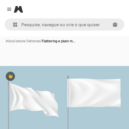
Magnific
Close menu
Pesqui
Início
/
stock
/
Vetores
/
Flattering e plain m…
Premium