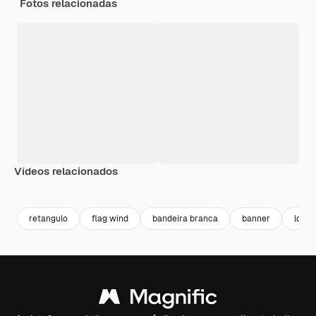
Fotos relacionadas
Vídeos relacionados
Premium
Premium
Premium
Premium
retangulo
flag wind
bandeira branca
banner
lona