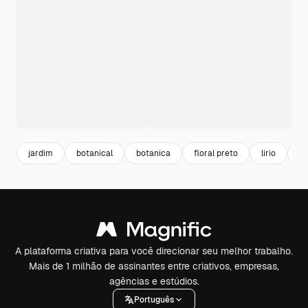
jardim
botanical
botanica
floral preto
lirio
fl
A plataforma criativa para você direcionar seu melhor trabalho.
Mais de 1 milhão de assinantes entre criativos, empresas,
agências e estúdios.
Português