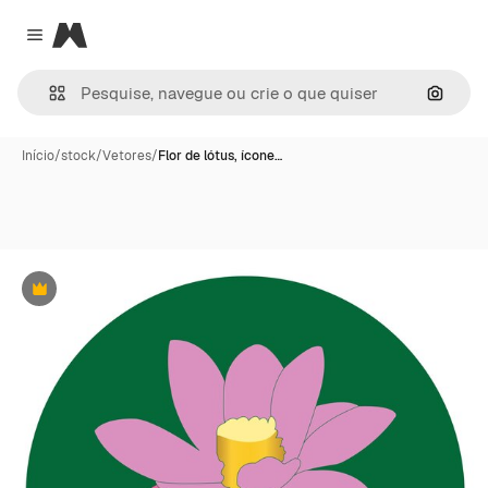
Magnific
Close menu
Pesqui
Início
/
stock
/
Vetores
/
Flor de lótus, ícone…
Premium