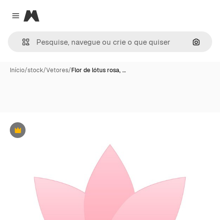
Magnific
Close menu
Pesqui
Início
/
stock
/
Vetores
/
Flor de lótus rosa, …
Premium