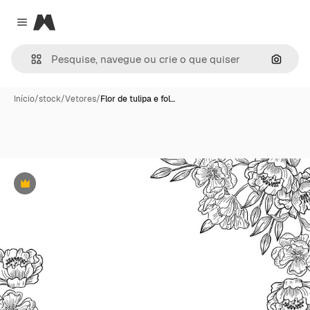
Magnific
Close menu
Pesqui
Início
/
stock
/
Vetores
/
Flor de tulipa e fol…
Premium