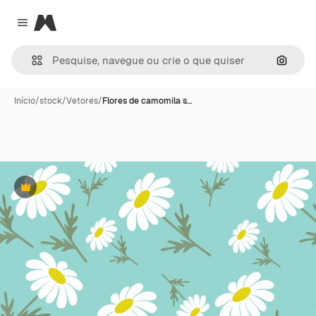
Magnific
Close menu
Pesqui
Início
/
stock
/
Vetores
/
Flores de camomila s…
Premium