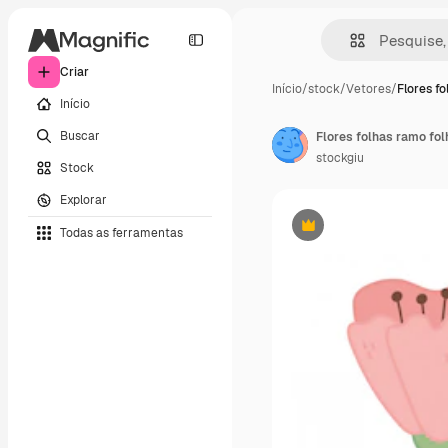
Criar
Início
/
stock
/
Vetores
/
Flores fo
Início
Buscar
Flores folhas ramo fo
stockgiu
Stock
Explorar
Todas as ferramentas
Premium