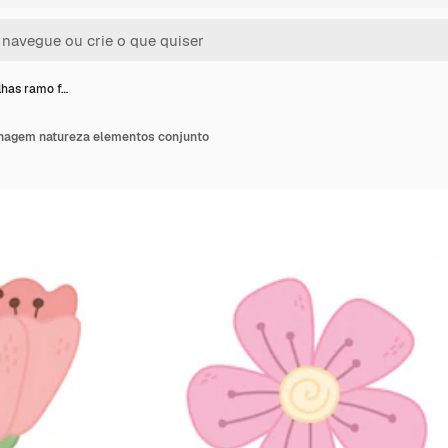
lhas ramo f…
lhagem natureza elementos conjunto