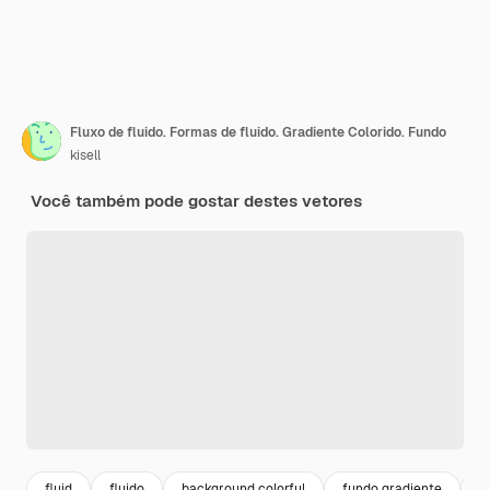
Fluxo de fluido. Formas de fluido. Gradiente Colorido. Fundo
kisell
Você também pode gostar destes vetores
fluid
fluido
background colorful
fundo gradiente
g