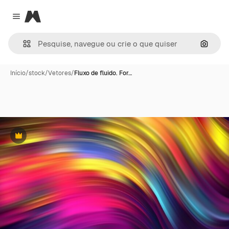
Magnific
Close menu
Pesqui
Início
/
stock
/
Vetores
/
Fluxo de fluido. For…
Premium