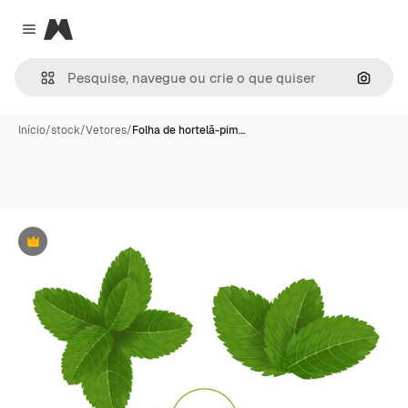
Magnific
Close menu
Pesqui
Início
/
stock
/
Vetores
/
Folha de hortelã-pim…
Premium