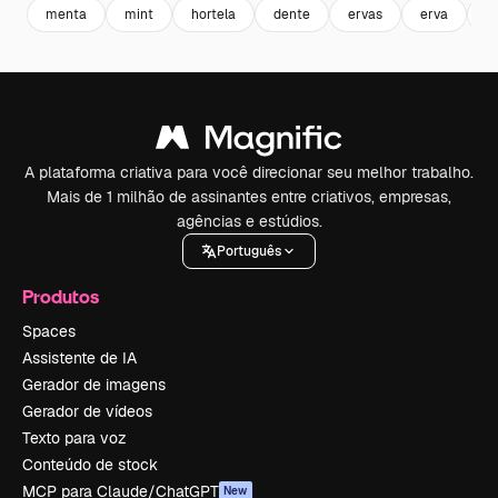
menta
mint
hortela
dente
ervas
erva
d
A plataforma criativa para você direcionar seu melhor trabalho.
Mais de 1 milhão de assinantes entre criativos, empresas,
agências e estúdios.
Português
Produtos
Spaces
Assistente de IA
Gerador de imagens
Gerador de vídeos
Texto para voz
Conteúdo de stock
MCP para Claude/ChatGPT
New