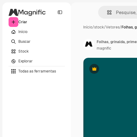
Criar
Início
/
stock
/
Vetores
/
Folhas, g
Início
Buscar
Folhas, grinalda, prim
magnific
Stock
Explorar
Todas as ferramentas
Premium