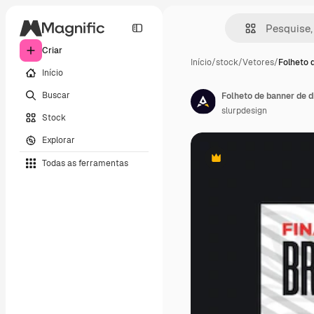
Criar
Início
/
stock
/
Vetores
/
Folheto 
Início
Buscar
slurpdesign
Stock
Explorar
Todas as ferramentas
Premium