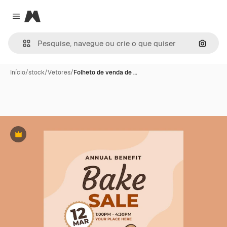
Magnific
Close menu
Pesqui
Início
/
stock
/
Vetores
/
Folheto de venda de …
Premium