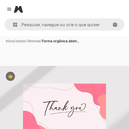
Magnific
Close menu
Pesqui
Início
/
stock
/
Vetores
/
Forma orgânica abstr…
Premium